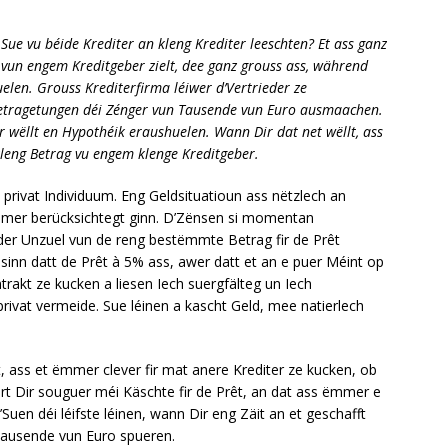
Sue vu béide Krediter an kleng Krediter leeschten? Et ass ganz
t vun engem Kreditgeber zielt, dee ganz grouss ass, während
elen. Grouss Krediterfirma léiwer d’Vertrieder ze
ir Betragetungen déi Zénger vun Tausende vun Euro ausmaachen.
 wëllt en Hypothéik eraushuelen. Wann Dir dat net wëllt, ass
i kleng Betrag vu engem klenge Kreditgeber.
s privat Individuum. Eng Geldsituatioun ass nëtzlech an
mer berücksichtegt ginn. D’Zënsen si momentan
der Unzuel vun de reng bestëmmte Betrag fir de Prêt
inn datt de Prêt à 5% ass, awer datt et an e puer Méint op
trakt ze kucken a liesen Iech suergfälteg un Iech
 privat vermeide. Sue léinen a kascht Geld, mee natierlech
, ass et ëmmer clever fir mat anere Krediter ze kucken, ob
ert Dir souguer méi Käschte fir de Prêt, an dat ass ëmmer e
Suen déi léifste léinen, wann Dir eng Zäit an et geschafft
 Dausende vun Euro spueren.