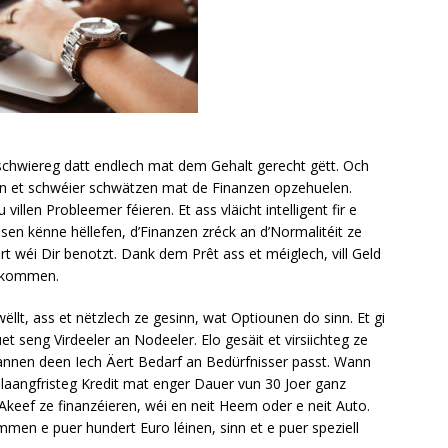
 schwiereg datt endlech mat dem Gehalt gerecht gëtt. Och
nn et schwéier schwätzen mat de Finanzen opzehuelen.
villen Probleemer féieren. Et ass vläicht intelligent fir e
sen kënne hëllefen, d’Finanzen zréck an d’Normalitéit ze
rt wéi Dir benotzt. Dank dem Prêt ass et méiglech, vill Geld
e kommen.
ëllt, ass et nëtzlech ze gesinn, wat Optiounen do sinn. Et gi
uet seng Virdeeler an Nodeeler. Elo gesäit et virsiichteg ze
 fannen deen Iech Äert Bedarf an Bedürfnisser passt. Wann
e laangfristeg Kredit mat enger Dauer vun 30 Joer ganz
 Akeef ze finanzéieren, wéi en neit Heem oder e neit Auto.
men e puer hundert Euro léinen, sinn et e puer speziell