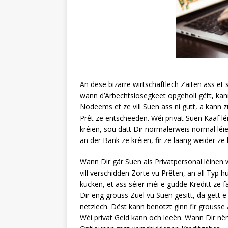
An dëse bizarre wirtschaftlech Zäiten ass et
wann d’Arbechtslosegkeet opgeholl gëtt, ka
Nodeems et ze vill Suen ass ni gutt, a kann zu 
Prêt ze entscheeden. Wéi privat Suen Kaaf léi
kréien, sou datt Dir normalerweis normal léie
an der Bank ze kréien, fir ze laang weider z
Wann Dir gär Suen als Privatpersonal léinen w
vill verschidden Zorte vu Prêten, an all Typ h
kucken, et ass séier méi e gudde Kreditt ze
Dir eng grouss Zuel vu Suen gesitt, da gëtt 
nëtzlech. Dëst kann benotzt ginn fir grousse
Wéi privat Geld kann och leeën. Wann Dir nëm