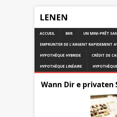
LENEN
ACCUEIL
BKR
UN MINI-PRÊT SA
EMPRUNTER DE L’ARGENT RAPIDEMENT AV
HYPOTHÈQUE HYBRIDE
CRÉDIT DE CA
HYPOTHÈQUE LINÉAIRE
HYPOTHÈQUE
Wann Dir e privaten 