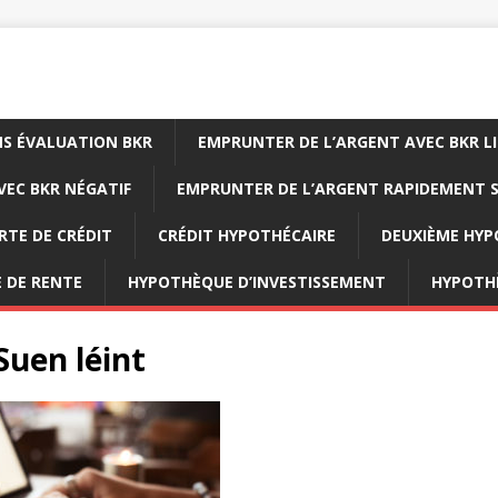
NS ÉVALUATION BKR
EMPRUNTER DE L’ARGENT AVEC BKR L
EC BKR NÉGATIF
EMPRUNTER DE L’ARGENT RAPIDEMENT S
RTE DE CRÉDIT
CRÉDIT HYPOTHÉCAIRE
DEUXIÈME HY
 DE RENTE
HYPOTHÈQUE D’INVESTISSEMENT
HYPOTH
Suen léint