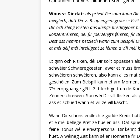
Optiounen mat verschiddenen Kreditgeber.
Wousst Dir dat:
als privat Persoun kann Dir 
méiglech, datt Dir z. B. op engem grousse Prê
Dir och kleng Prêten aus klenge Kreditgeber hu
konzentréieren, déi fir Joerzéngte féieren, f
Dëst ass nëmme nëtzlech wann zum Beispill Dir
et méi déif méi intelligent ze léinen a vill mé
Et ginn och Risiken, déi Dir sollt oppassen al
schwéier Schwieregkeeten, awer et muss ëm
schwéieren schwéieren, also kann alles mat 
geschéien. Zum Beispill kann et am Moment s
7% eropgaange gëtt. Gitt Iech gutt un de Kon
z’ënnerschreiwen. Sou wéi Dir vill Risiken als
ass et schued wann et vill ze vill kascht.
Wann Dir schons endlech e gudde Kredit hutt
et e méi bëllege Prêt ze huelen ass. Dat spu
feine Bonus wéi e Privatpersonal. Dir kënnt d’
huet. A wéineg Zäit kann séier Honnerte fir