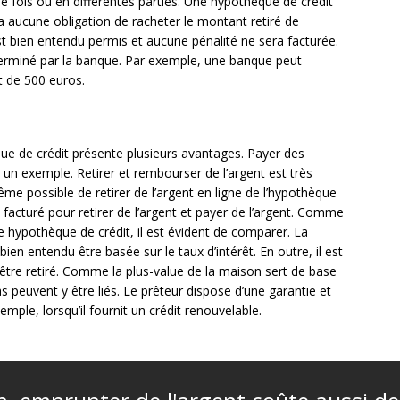
e fois ou en différentes parties. Une hypothèque de crédit
’y a aucune obligation de racheter le montant retiré de
t bien entendu permis et aucune pénalité ne sera facturée.
erminé par la banque. Par exemple, une banque peut
t de 500 euros.
èque de crédit présente plusieurs avantages. Payer des
t un exemple. Retirer et rembourser de l’argent est très
même possible de retirer de l’argent en ligne de l’hypothèque
 facturé pour retirer de l’argent et payer de l’argent. Comme
ne hypothèque de crédit, il est évident de comparer. La
en entendu être basée sur le taux d’intérêt. En outre, il est
être retiré. Comme la plus-value de la maison sert de base
as peuvent y être liés. Le prêteur dispose d’une garantie et
emple, lorsqu’il fournit un crédit renouvelable.