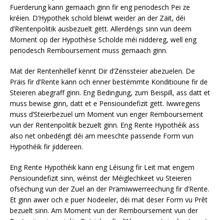
Fuerderung kann gemaach ginn fir eng periodesch Pei ze
kréien. D’Hypothek schold bleiwt weider an der Zäit, déi
d’Rentenpolitik ausbezuelt gëtt. Allerdéngs sinn vun deem
Moment op der Hypothèse Scholde méi niddereg, well eng
periodesch Remboursement muss gemaach ginn.
Mat der Rentenhëllef kënnt Dir d’Zënssteier abezuelen. De
Präis fir d’Rente kann och ënner bestëmmte Konditioune fir de
Steieren abegraff ginn. Eng Bedingung, zum Beispill, ass datt et
muss bewise ginn, datt et e Pensioundefizit gëtt. Iwwregens
muss d’Steierbezuel um Moment vun enger Remboursement
vun der Rentenpolitik bezuelt ginn. Eng Rente Hypothéik ass
also net onbedéngt déi am meeschte passende Form vun
Hypothéik fir jiddereen.
Eng Rente Hypothéik kann eng Léisung fir Leit mat engem
Pensioundefizit sinn, wéinst der Méiglechkeet vu Steieren
ofsëchung vun der Zuel an der Prämiwwerreechung fir d’Rente.
Et ginn awer och e puer Nodeeler, déi mat dëser Form vu Prêt
bezuelt sinn. Am Moment vun der Remboursement vun der