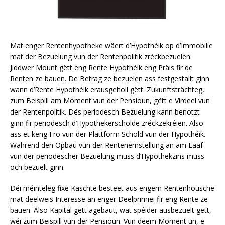
Mat enger Rentenhypotheke wäert d’Hypothéik op d’Immobilie
mat der Bezuelung vun der Rentenpolitik zréckbezuelen.
Jiddwer Mount gëtt eng Rente Hypothéik eng Präis fir de
Renten ze bauen. De Betrag ze bezuelen ass festgestallt ginn
wann d’Rente Hypothéik erausgeholl gëtt. Zukunftsträchteg,
zum Beispill am Moment vun der Pensioun, gëtt e Virdeel vun
der Rentenpolitik. Dës periodesch Bezuelung kann benotzt
ginn fir periodesch d’Hypothekerscholde zréckzekréien. Also
ass et keng Fro vun der Plattform Schold vun der Hypothéik.
Während den Opbau vun der Rentenëmstellung an am Laaf
vun der periodescher Bezuelung muss d’Hypothekzins muss
och bezuelt ginn.
Déi méinteleg fixe Käschte besteet aus engem Rentenhousche
mat deelweis Interesse an enger Deelprimiei fir eng Rente ze
bauen. Also Kapital gëtt agebaut, wat spéider ausbezuelt gëtt,
wéi zum Beispill vun der Pensioun. Vun deem Moment un, e