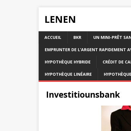
LENEN
ACCUEIL
BKR
UN MINI-PRÊT SA
EMPRUNTER DE L’ARGENT RAPIDEMENT AV
HYPOTHÈQUE HYBRIDE
CRÉDIT DE CA
HYPOTHÈQUE LINÉAIRE
HYPOTHÈQUE
Investitiounsbank