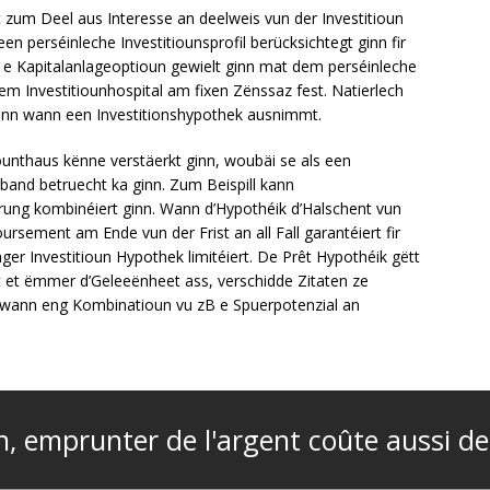
zum Deel aus Interesse an deelweis vun der Investitioun
 perséinleche Investitiounsprofil berücksichtegt ginn fir
n e Kapitalanlageoptioun gewielt ginn mat dem perséinleche
ngem Investitiounhospital am fixen Zënssaz fest. Natierlech
ginn wann een Investitionshypothek ausnimmt.
ounthaus kënne verstäerkt ginn, woubäi se als een
rband betruecht ka ginn. Zum Beispill kann
rung kombinéiert ginn. Wann d’Hypothéik d’Halschent vun
sement am Ende vun der Frist an all Fall garantéiert fir
ger Investitioun Hypothek limitéiert. De Prêt Hypothéik gëtt
 et ëmmer d’Geleeënheet ass, verschidde Zitaten ze
ch wann eng Kombinatioun vu zB e Spuerpotenzial an
n, emprunter de l'argent coûte aussi de 