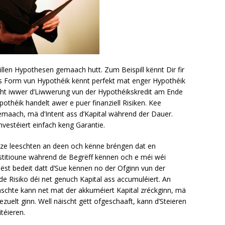
illen Hypothesen gemaach hutt. Zum Beispill kënnt Dir fir
ës Form vun Hypothéik kënnt perfekt mat enger Hypothéik
icht iwwer d’Liwwerung vun der Hypothéikskredit am Ende
othéik handelt awer e puer finanziell Risiken. Kee
ach, mä d’Intent ass d’Kapital während der Dauer.
nvestéiert einfach keng Garantie.
iko ze leeschten an deen och kënne bréngen dat en
stitioune während de Begrëff kënnen och e méi wéi
st bedeit datt d’Sue kënnen no der Ofginn vun der
e Risiko déi net genuch Kapital ass accumuléiert. An
äschte kann net mat der akkuméiert Kapital zréckginn, mä
uelt ginn. Well näischt gëtt ofgeschaaft, kann d’Steieren
téieren.