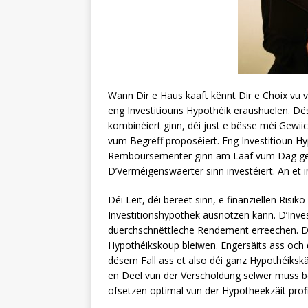
Wann Dir e Haus kaaft kënnt Dir e Choix vu v
eng Investitiouns Hypothéik eraushuelen. D
kombinéiert ginn, déi just e bësse méi Gewi
vum Begrëff proposéiert. Eng Investitioun Hyp
Remboursementer ginn am Laaf vum Dag gema
D’Verméigenswäerter sinn investéiert. An et i
Déi Leit, déi bereet sinn, e finanziellen Ris
Investitionshypothek ausnotzen kann. D’Inve
duerchschnëttleche Rendement erreechen. Dë
Hypothéikskoup bleiwen. Engersäits ass och d
dësem Fall ass et also déi ganz Hypothéiksk
en Deel vun der Verscholdung selwer muss bez
ofsetzen optimal vun der Hypotheekzäit profi