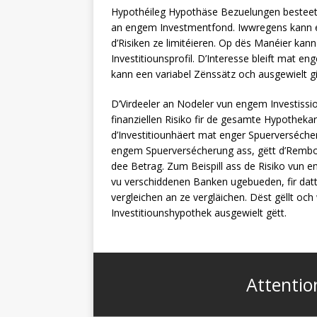
Hypothéileg Hypothäse Bezuelungen besteet 
an engem Investmentfond. Iwwregens kann een
d’Risiken ze limitéieren. Op dës Manéier kan
Investitiounsprofil. D’Interesse bleift mat e
kann een variabel Zënssätz och ausgewielt 
D’Virdeeler an Nodeler vun engem Investissi
finanziellen Risiko fir de gesamte Hypotheka
d’Investitiounhäert mat enger Spuerverséche
engem Spuerversécherung ass, gëtt d’Rembour
dee Betrag. Zum Beispill ass de Risiko vun en
vu verschiddenen Banken ugebueden, fir datt
vergleichen an ze vergläichen. Dëst gëllt o
Investitiounshypothek ausgewielt gëtt.
Attentio