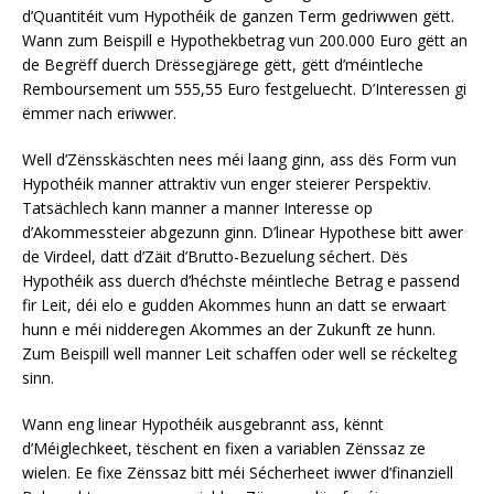
d’Quantitéit vum Hypothéik de ganzen Term gedriwwen gëtt.
Wann zum Beispill e Hypothekbetrag vun 200.000 Euro gëtt an
de Begrëff duerch Drëssegjärege gëtt, gëtt d’méintleche
Remboursement um 555,55 Euro festgeluecht. D’Interessen gi
ëmmer nach eriwwer.
Well d’Zënsskäschten nees méi laang ginn, ass dës Form vun
Hypothéik manner attraktiv vun enger steierer Perspektiv.
Tatsächlech kann manner a manner Interesse op
d’Akommessteier abgezunn ginn. D’linear Hypothese bitt awer
de Virdeel, datt d’Zäit d’Brutto-Bezuelung séchert. Dës
Hypothéik ass duerch d’héchste méintleche Betrag e passend
fir Leit, déi elo e gudden Akommes hunn an datt se erwaart
hunn e méi nidderegen Akommes an der Zukunft ze hunn.
Zum Beispill well manner Leit schaffen oder well se réckelteg
sinn.
Wann eng linear Hypothéik ausgebrannt ass, kënnt
d’Méiglechkeet, tëschent en fixen a variablen Zënssaz ze
wielen. Ee fixe Zënssaz bitt méi Sécherheet iwwer d’finanziell