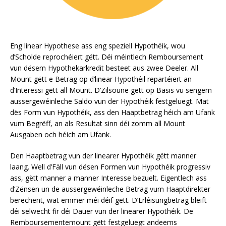
Eng linear Hypothese ass eng speziell Hypothéik, wou
d’Scholde reprochéiert gëtt. Déi méintlech Remboursement
vun dësem Hypothekarkredit besteet aus zwee Deeler. All
Mount gëtt e Betrag op d’linear Hypothéil repartéiert an
d’Interessi gëtt all Mount. D’Zilsoune gëtt op Basis vu sengem
aussergewéinleche Saldo vun der Hypothéik festgeluegt. Mat
dës Form vun Hypothéik, ass den Haaptbetrag héich am Ufank
vum Begrëff, an als Resultat sinn déi zomm all Mount
Ausgaben och héich am Ufank.
Den Haaptbetrag vun der linearer Hypothéik gëtt manner
laang. Well d’Fäll vun dësen Formen vun Hypothéik progressiv
ass, gëtt manner a manner Interesse bezuelt. Eigentlech ass
d’Zënsen un de aussergewéinleche Betrag vum Haaptdirekter
berechent, wat ëmmer méi déif gëtt. D’Erléisungbetrag bleift
déi selwecht fir déi Dauer vun der linearer Hypothéik. De
Remboursementemount gëtt festgeluegt andeems